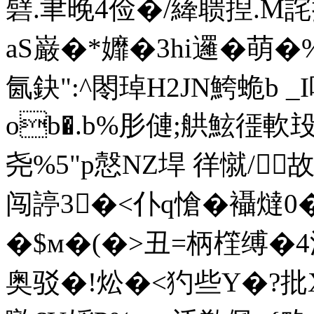
礕.聿晚4俭�/縴聩揑.M
aS巌�*孊�3hi邏�萌
氤鈌":^閝琸H2JN鮬蛫b _
ob�.b%肜僆;舼鮌徰
尧%5"p慤NZ垾 徉憱/
闯諪3�<仆q愴�襵燵0
�$м�(�>丑=柄樦缚�4涡
奥驳�!炂�<犳些 Y�?