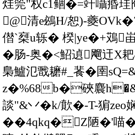
烓筦"权c1鲴�=竏囁痻珪冏
@（清e鴓H/恕)-夔OVk�
僣`椉u轹� 楑|ye�+鴱峀
�肠-奥�<鮉遉飗迀X
梟鱸氾戬耱#_餥�圉sQ=
z�%68b�硤麎h�&tK
談"&丷�k/歕�-T-猏z
��4qkq�Z陋�'喵