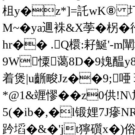
柤y�z*]=託wK⑧ 
M~�ya逥袾&X荸�柺
hr�� .Q檈:耔鯅'-
9W憟蔼8D�9媿醖y8
着煲|u齭畯Jz��9;唖
*@1&竰憀��z0供!N\
5 (�ib�,�l锻娌7J瘮
趻塪�&�'jt獰礩x�