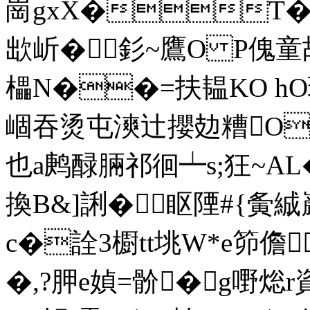
崗gxX�T�
欪岓�釤~鷹O P傀童鸪
櫑N��=扶韫KO hO
崓吞烫屯漺辻攖攰糟O
也a鹒醁脼祁徊┷s;狂~AL
換B&]誗�眍陻#{ 夤
c�詮3櫉tt垗W*e笷儋
�,?胛e媜=骱�g嘢焧