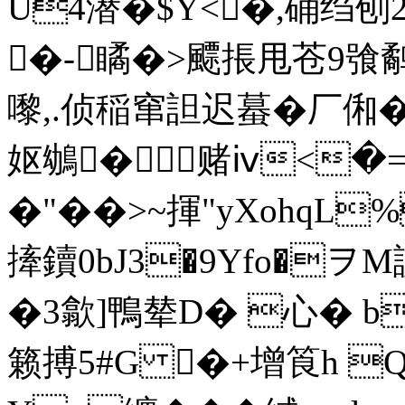
U4潜�$Y<�,硧绉刨
�-瞲�>飃掁甩苍9飸鹬
嚟,.侦稲窜詚迟蟇�厂俰�
妪鴢�赌ⅳ<�=
�"��>~揮"yXohq
撁鑟0bJ3�9Yfo�ヲ
�3歙]鴨辇D� 心� b
籁搏5#G �+增筤h Q