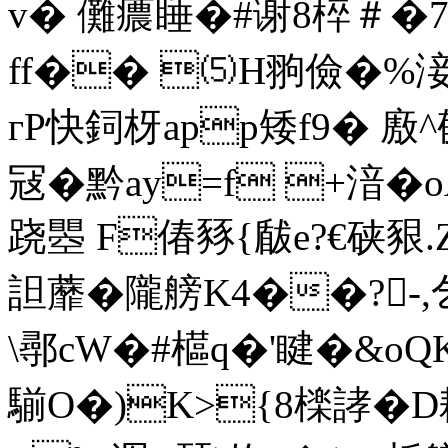
v� 儺癑睡�#谢8椊＃�7
ff�� ⑸H翑儉�%淁
гP快鉰枒app矮f9� 廒^
冦�黔ay=f +湆�
跷瞾 F偆豩{瞂e?€硖豤
詚蘼�隴艕K4��?-,乞
\鄩cW�#櫙q�'睷�&oQ
騚O�)K>{8檪誟�D