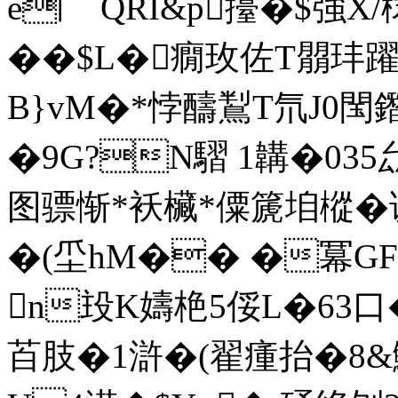
e︳ QRI&p擡�$強X
��$L�癇玫佐T朤玤
B}vM�*悖醻鵥T氘J0閠鐕
�9G?N騽 1韝�03
图骠惭*袄欌*僳篪垍樅�谤,
�(坕hM�� �冪GFi
n殶K嬦 栬5俀L�63口�
苩肢�1 滸�(翟瘇抬�8&