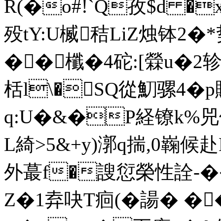
R(�o#!`Q孜$d �
殁tΥ:U楲秸LiZ烛钵2�
��櫼�4砣:[檾u�
栝l\�SQ從魛骡4�
q:U�&�P経镣k%兕
L綺>5&+y)漷q揣,0巈
外蕞f�謏愆榮性詮-�
Z�1弆吷T痐(�諹� �