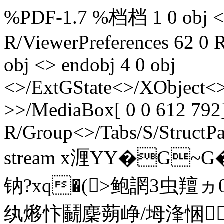
%PDF-1.7 %档档 1 0 obj <>
R/ViewerPreferences 62 0 R
obj <> endobj 4 0 obj
<>/ExtGState<>/XObject<>
>>/MediaBox[ 0 0 612 792]
R/Group<>/Tabs/S/StructPa
stream x湹YY�G~
钠?xq�(>鲍誷3
纨熪忭鬭麇蒴峥/坶浲悃