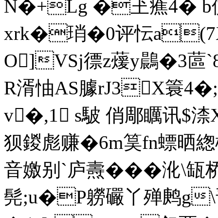
N�+Lg �玊癄4� b
xrk�琑�0评忶a(7X
O]VSj徱z蕿y鷐�3蓲`
R湑怞AS臄rJ3X簑4�;
v�,1 s駊 俏郮矋讯$
狈鍐彪赚�6m筽fn螵晒
音嬓别`庐燾���沎\缻
髡;u�P軂礹丫殚鹒g\