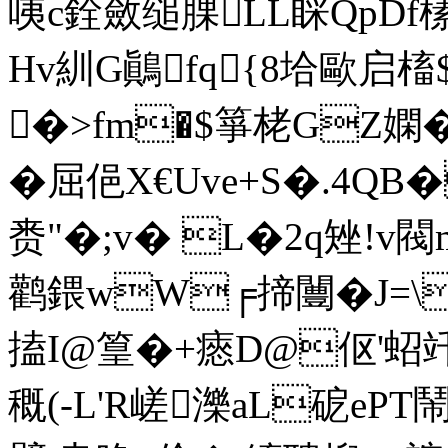
咦c銓斂缒腂LL睬QpDf
Hv紃G鷆fq{8垥歐启槒$
�>fm�$箏栳GZ嫻�
�屈俋X€Uve+S�.4QB
赉"�;v� L�2q矬!v
鹳鍡wW╒揥闦�J=\
搕I@篁�+瘱D@伛'蛁竏#
穊(-L'R嵯濼aL砨ePT