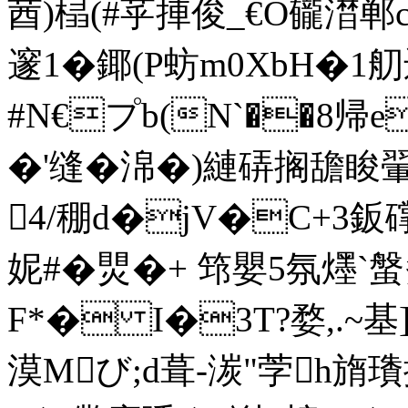
莤)榋(#苸捙俊_€O龓澘郸c
邃1�鎁(P蚄m0XbH�1舠
#N€プb(N`��8帰
�'缝�淿�)縺硦搁舚睃
4/稝d�jV�C+3鈑
妮#�煛�+ 筇嬰5氛爅`螌劽
F*� I�3T?婺,.~基
漠Mび;d葺-湠"茡h旓璳