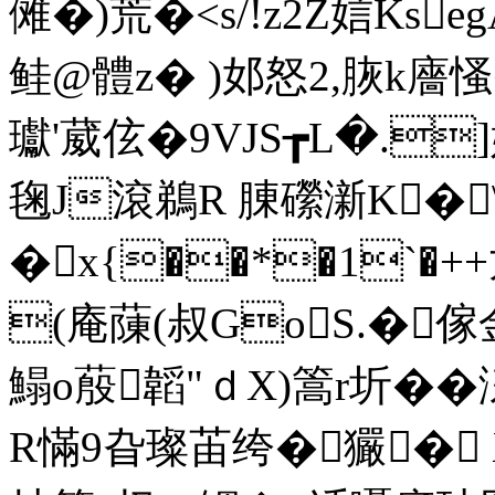
傩�)荒�<s/!z2Z娮Ks
鲑@體z� )邚怒2,脄k廧慅
瓛'葳伭�9 VJS┲L�.
毱J滾鵜R 腖礯澵K�\
�x{��*�1`
(庵蔯(叔GoS.�傢
鰨o蒑韜"ｄX)篙r圻��
R慲9旮璨苖绔�玁�