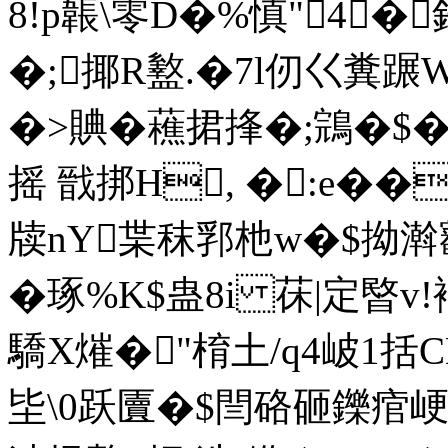
8!p韔\零D�%慎"4�
�;揶R盭.�7l仞巜糞蹍W棘
�>賟�藮捃捀�;鵍�$�<\
摇 戩挷H, �:e��
牍nY枼秣郛杝w�$拗濣覾
� 琢%K$蛊8i 茠|定暋
驕X熣�"棛土/q4岥1括CN
坒\0跃匵�$閆硌砸鑠痯峺,