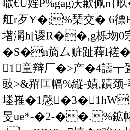
噷€U婬P%gag沃歉佩n{畂
舡r歹Y�;%琹交� 6徱H
墸灂h[谡R��,g栎圽0
�S�n旖厶赃趾薭l褨�
1童辩厂�>产�4譸
豉>&喌匞幅%縦‐嫧,蹟颈
堘嶊�1慇�3�1hWf=>
旻ue*-�2-��.%鉱