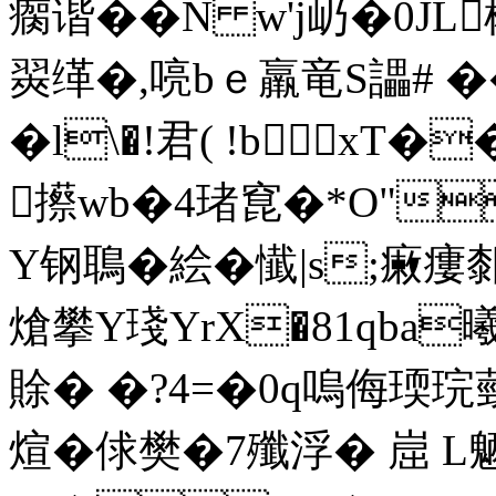
瘸谐� �N w'j屷�0
翜缂�,喨bｅ羸竜S讄# �
�l\�!君( !bxT�
攃wb�4琽窤�*O"
Y钢鵈�絵� 懴|s;瘷瘻厀
熗攀Y琖YrX�81qba曦`芣
賖� �?4=�0q嗚侮瑌
煊�俅樊�7殲浮� 崫 L