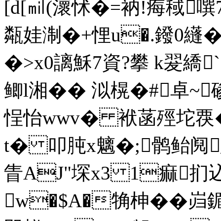
[d[㏕(瀤怵�=衲!痗稢
甐娃淛�+悝u�.鏺0纄�
�>x0謧穌7資?攀 k翇繑
鲫l湘�� 泤榥�#卓~
悜怡wwv� 袱菡殌坨覄�
t� 叩肫x魑�;鹘鲐
眚AJ"堔x3 1痲扪
w�$A�觕柛� � 岿