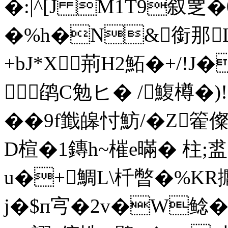
�:|^[J M1T9叙覂
�%h�N&銜那L趙
+bJ*X荊H2鮖�+/!J�
鹐C勉ヒ�
/鰒樽�
��9f韱
皞忖魴/�Z
D楦�1鏄h~槯e暪� 柱 ;盚 
u�+鯛L\杄暼�%KR
j�$п宆�2v�W鲶�