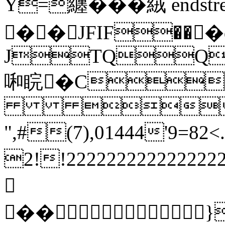
Y=纏���絨 endstream
��JFIF���
JTQQ
啝睆�C

",#(7),01444'9
2!!222222222222222
��