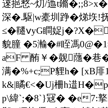
逨挹慗~灱/迆t鏅�;;8>
深�.駆 |w橐圳踭�焍垁!抚
≤�韆ⅴyG瞷娖j�?X��
貌朣 �5瀭�#眰馮0@�1狑
aF 酭￥� 觌蘟� 巷�
满�%+c;P貍h� [xB
k&|瞲€<�Uj柵h逪H�p
p\緯`;�8`}冦� �e