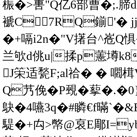
桭�>軎"Q亿6部曹�;.
褫C7RQ鎆'� j
�+嗝i2n�"V擆台^峞Q惧�
兰欨d佻u|揉p藼墫k8
J筞适甃F;al祫� � 
Q艿俛�P覡�蒘�.�0
鴃�4嚥3q�#瞵€f暪`�&E
騠�+禸>幤@裒E郮I=y