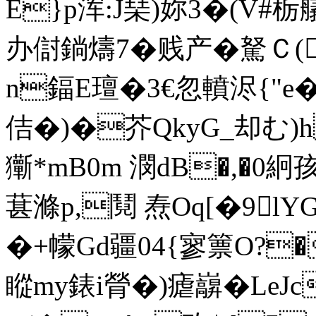
E}p浑:J琹)妳3�(V#
办傠鋿燽7�贱产�駑Ｃ(
n鍢E璮�3€忽轒浕{"
佶�)�芥QkyG_却む)h
玂*mB0m 潣dB�,�0絅孩
葚滌p,鬩 焘Oq[�9
�+幪Gd疆04{寥篻O?
瞛my錶i膋�)瘧巐�LeJc貯