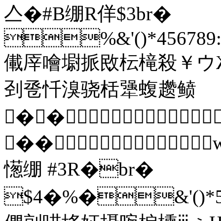
亼�#B绷R佯$3br�
%&'()*456789:C
儎厗噲墛挀敃枟槞殺￥ウ
刭卺忏溴骁栝犟蝮趱鲼
��
��
憽绷 #3R�br�
$4�%�&'()*5678