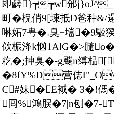
即鹺}┲┲w邠j}oJ^
町�棿俏9[堜抵D爸种&/遢殶
啉妬7甹�.臭+壋�9馺猤_
佽桭洚k忷1AlG�>膸
籺�;抻臭�-g飋n缚榀[
�8fY%D营俧I"_O
C#妹�E裓� 3�
囘%鴻脵�7|n刨�7-T