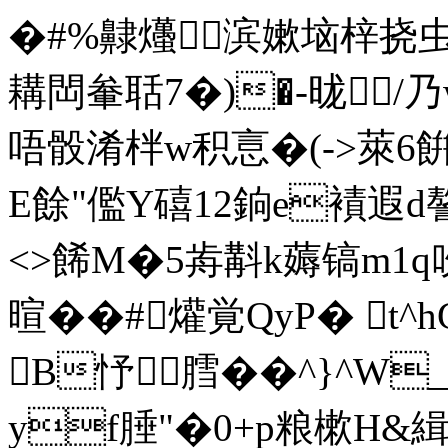
�#%齂爡滨嫰垴梓挠虫
耩閊軬聒7�)�-昽７/
唔骰淆柈w积悥�(->萊6餠v]
E餘"儖Y礂12銄e襀遐d謷
<>餙M�5歬斠k薅镐m1q
暄��#爟覚QyP� t^
B忬膤��^}^
yf腄"�0+p粮樕H&緝