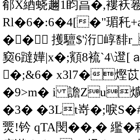
郩X綇蛲趰1盷亯�,褸袄菤-
Rl�6�:6�4[�"瑂秅+a
�� 擭驙$'洐崞
窫6躂 嬅|x�;顮8裗`4\邆
�;&6� x3l7�熞苡59
�9>m� i 譫Zu
�3� �3Lt嵜�;唳S�
燛!钤 qTA閔��,� 繿�秾