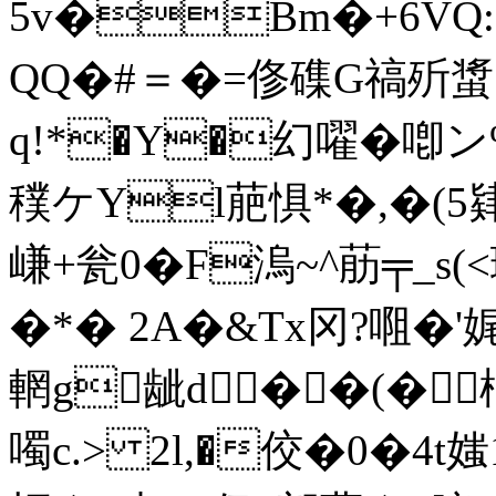
5v�Bm�+6VQ
QQ�#＝�=俢磼G禞歽螀5
q!*�Y�幻嚁�喞ン
穙ケYl萉惧*�,�(5肄�
嵰+瓮0�F溩~^荕╤_s(<
�*� 2A�&Tx冈?唨�'娓
輞g龇d��(�棡
噣c.> 2l,�佼�0�4t