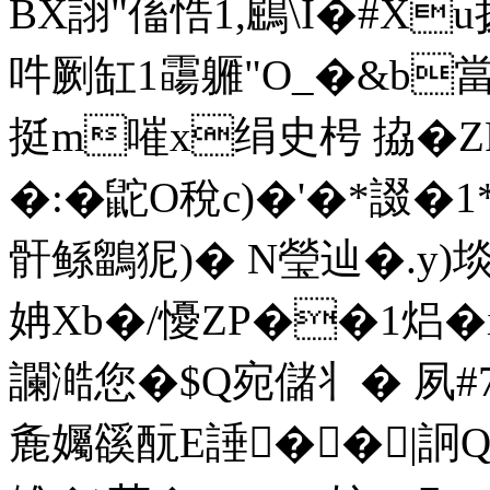
BX詡"傗悎1,鶌\I�#X
吽劂缸1霷軅"O_�&b當啑Q
挺m嗺x绢史枵 拹�ZP
�:�鼧O稅c)�'�*諁�1
骭鲧鶹狔)� N瑩辿�.y)埮
姌Xb�/懮ZP��1焒�i
讕澔您�$Q宛儲丬� 夙#
麁孎豀酛E諈��|詗Q