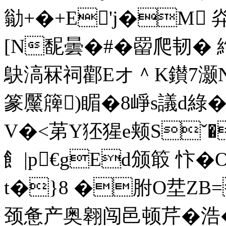
勜+�+E'j�M 灷
[N馜曇�#�罶爬韧� 
鴃滈冧祠酄Eオ＾K鑚7灏NA
篆黶簰)睸�8崢s議d綠
V�<苐Y狉猩e颊Sˇ�
飠|p€gEd颁箃 忭�
t�}8 �胕O坓ZB=
颈惫产奥翱闯邑顿芹�浩