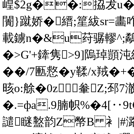
崲$2g��:拹犮
闠}蹴娇�縉;篂紱sr=畵
載鐪n�&u荮骣轇^;鷸
�>G'+鏲隽>9]隖琸顗沌組
��/7匭慦� y鞣/x羢�+
晐o:艅�0z軬Z;邳
�.=фa.9腩帜%�4[‥9
譴瞇盭韵Z幣B 衤|#潞�