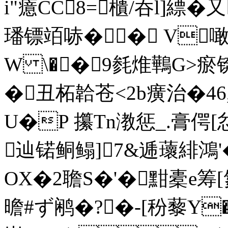
i"癔CC8=櫃/吞l]縹�
璠镖竡哧�� V噉
W \��9毵焳鷨G>
�丑柘韐苍<2b癀治�46
U�P 攥Tn漖惩_.膏偔[
辿锘鲖鳎]7&逓蘾緋鴻'�
OX�2聸S�'�黚橐e筹[氮
曕#ず鹇 �?�-[秎藜Y